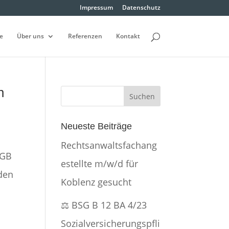
Impressum
Datenschutz
e
Über uns
Referenzen
Kontakt
n
Neueste Beiträge
Rechtsanwaltsfachang
SGB
estellte m/w/d für
 den
Koblenz gesucht
⚖️ BSG B 12 BA 4/23
Sozialversicherungspfli