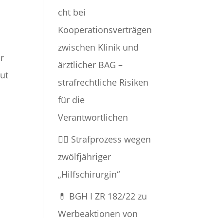
cht bei
Kooperationsverträgen
zwischen Klinik und
r
ärztlicher BAG –
ut
strafrechtliche Risiken
für die
Verantwortlichen
👨‍⚕️ Strafprozess wegen
zwölfjähriger
„Hilfschirurgin“
💊 BGH I ZR 182/22 zu
Werbeaktionen von