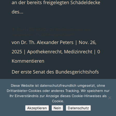
an der bereits freigelegten Schädeldecke
des...
💊 BGH I ZR 182/22 zu Werbeaktionen von
Apotheken – EuGH eingeschaltet!
von
Dr. Th. Alexander Peters
|
Nov. 26,
2025
|
Apothekenrecht
,
Medizinrecht
| 0
Kommentieren
Der erste Senat des Bundesgerichtshofs
hat sich erneut mit der Frage befasst,
Diese Website ist datenschutzfreundlich umgesetzt, ohne
welche Werbeaktionen Apotheken im
Drittanbieter-Cookies oder anderes Tracking. Wir speichern nur
Ihr Einverständnis zur Anzeige dieses Cookie-Hinweises als
Zusammenhang mit
Cookie.
Akzeptieren
Nein
Datenschutz
verschreibungspflichtigen Arzneimitteln