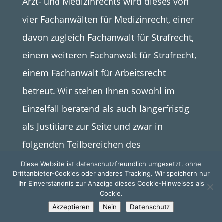
Arzt- und Medizinrechts wird dieses von
vier Fachanwälten für Medizinrecht, einer
davon zugleich Fachanwalt für Strafrecht,
einem weiteren Fachanwalt für Strafrecht,
einem Fachanwalt für Arbeitsrecht
betreut. Wir stehen Ihnen sowohl im
Einzelfall beratend als auch längerfristig
als Justitiare zur Seite und zwar in
folgenden Teilbereichen des
Medizinrechts (für Detailinformation bitte
Diese Website ist datenschutzfreundlich umgesetzt, ohne
Drittanbieter-Cookies oder anderes Tracking. Wir speichern nur
entweder auf die obenstehenden Kacheln
Ihr Einverständnis zur Anzeige dieses Cookie-Hinweises als
Cookie.
oder die folgenden jeweiligen Seitenlinks
Akzeptieren
Nein
Datenschutz
klicken):