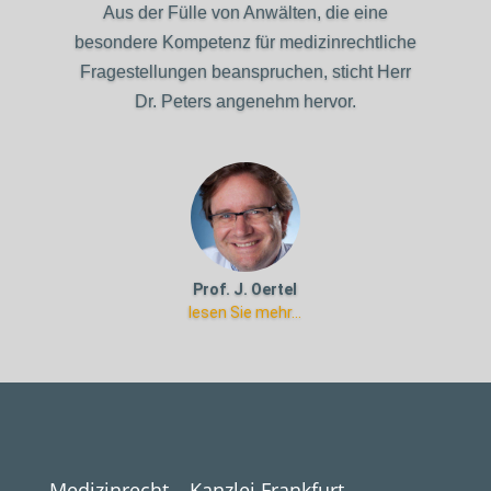
Dr. Peters als außerordentlich kompetenter
Fachanwalt in meinem komplexen und
langwierigen Verfahren zu meinem
gewünschten Ergebnis verholfen hat.
Dr. Bernd Dörflinger
lesen Sie mehr...
Medizinrecht – Kanzlei Frankfurt