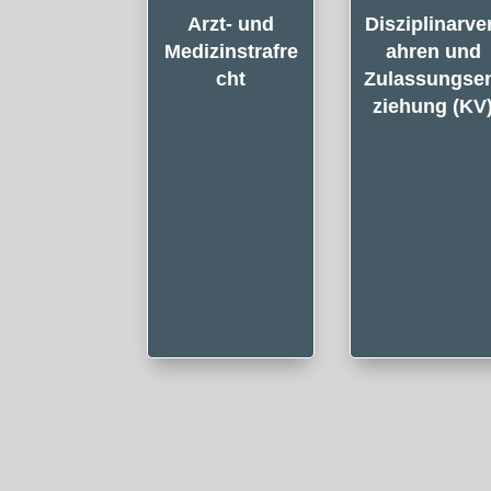
Arzt- und
Disziplinarve
Medizinstrafre
ahren und
cht
Zulassungse
ziehung (KV