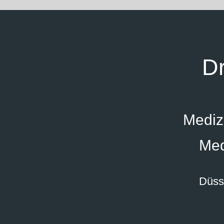
Dr
Medizi
Med
Düsse