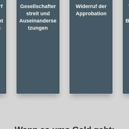
rf
Gesellschafter
Widerruf der
streit und
Approbation
nt
Auseinanderse
B
)
tzungen