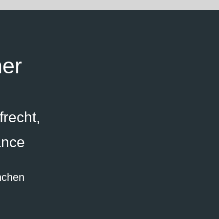
ner
frecht,
ance
ünchen