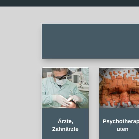
Ärzte,
Psychothera
Zahnärzte
uten